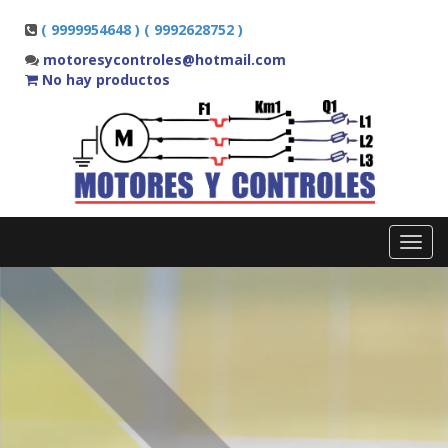
( 9999954648 ) ( 9992628752 )
motoresycontroles@hotmail.com
No hay productos
Toggl
navig