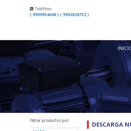
Teléfono
( 9999954648 ) ( 9992628752 )
INICI
Filtrar productos por:
DESCARGA N