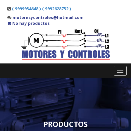
( 9999954648 ) ( 9992628752 )
motoresycontroles@hotmail.com
No hay productos
Toggl
navig
PRODUCTOS