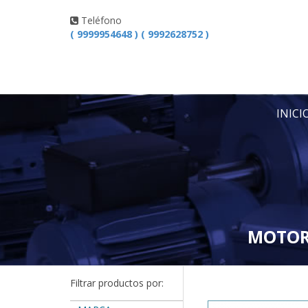
Teléfono
( 9999954648 ) ( 9992628752 )
INICI
MOTORR
Filtrar productos por: