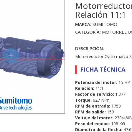
Motorreductor
Relación 11:1
MARCA:
SUMITOMO
CATEGORÍA:
MOTORREDU
DESCRIPCIÓN:
+
Motorreductor Cyclo marca 
FICHA TÉCNICA
Potencia del motor:
15 HP
Relación:
11:1
Factor de servicio:
1.377
Torque:
627 N-m
RPM de entrada:
1750
RPM de salida:
159
Voltaje del motor:
230/460V,
Peso del equipo:
108 KG
Diametro de la flecha:
47.