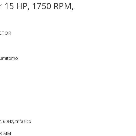
 15 HP, 1750 RPM,
CTOR
Sumitomo
 60Hz, trifasico
63 MM