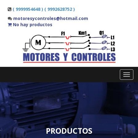
( 9999954648 ) ( 9992628752 )
motoresycontroles@hotmail.com
No hay productos
Toggl
navig
PRODUCTOS