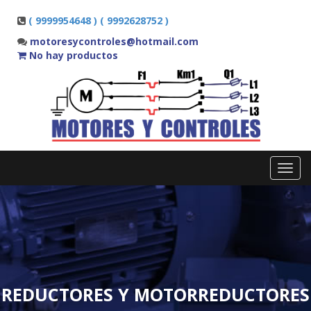
( 9999954648 ) ( 9992628752 )
motoresycontroles@hotmail.com
No hay productos
Toggl
navig
REDUCTORES Y MOTORREDUCTORES